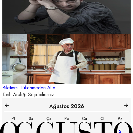
Sergen Deveci “Ketenpere/Olan”
Sergen Deveci, münzeviliğin zorunluluktan mı yoksa tercihten mi
doğduğunu sorgulayan etkileyici gösterisiyle sahnede!
SATIN AL
Tiyatro
Maximum Uniq Açıkhava
18 Ağustos 21:00
Zengin Mutfağı
Zengin Mutfağı, Şener Şen’in başrolünde Türkiye turnesi
kapsamında 15-16 Haziran 1970 sürecini sahneye taşıyor.
SATIN AL
Biletinizi Tükenmeden Alın
Tarih Aralığı Seçebilirsiniz
Ağustos
2026
Pt
Sa
Ça
Pe
Cu
Ct
Pz
1
2