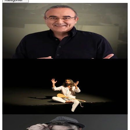
Tiyatro
Kadıköy Selamiçeşme Özgürlük Parkı Amfi Tiyatro
5 Ağustos 21:00
Sunay Akın - Memleket Kumaşı
Memleket Kumaşı, Sunay Akın'ın tarih, edebiyat ve insan
hikâyelerini kendine özgü anlatımıyla buluşturduğu etkileyici bir
sahne gösterisi olarak izleyiciyle buluşuyor.
SATIN AL
Tiyatro
Kadıköy Selamiçeşme Özgürlük Parkı Amfi Tiyatro
4 Ağustos 21:00
Fırat Tanış ile Gelin Tanış Olalım
Gelin Tanış Olalım, türkülerin ve deyişlerin içtenlikle
yankılandığı, seyirciyi hem duyguda hem düşüncede yakalayan
bir türkü müzikali…
SATIN AL
Tiyatro
Kült Teras
5 Ağustos 21:00