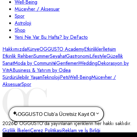
Well-Being
Mücevher / Aksesuar
Spor
Astroloji
Shop
Yeni Ne Var Bu Hafta? by DeFacto
Hakkımızda
Künye
OGGUSTO Academy
Etkinlikler
İletişim
Etkinlik Rehberi
Summer
Seyahat
Gastronomi
Lifestyle
Güzellik
Sanat
Moda by Communité
Gentlemen
Wedding
Dekorasyon by
VitrA
Business & Yatırım by Odea
Sürdürülebilir Yaşam
Teknoloji
Pets
Well-Being
Mücevher /
Aksesuar
Spor
OGGUSTO Club'a Ücretsiz Kayıt Ol
2026
© OGGUSTO’da yayınlanan içeriklerin her hakkı saklıdır.
Gizlilik İlkeleri
Çerez Politikasi
Reklam ve İş Birliği