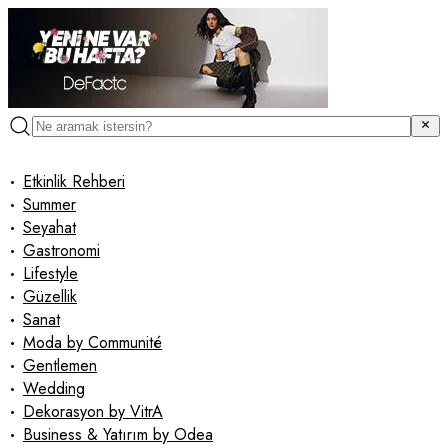
•
Etkinlik Rehberi
•
Summer
•
Seyahat
•
Gastronomi
•
Lifestyle
•
Güzellik
•
Sanat
•
Moda by Communité
•
Gentlemen
•
Wedding
•
Dekorasyon by VitrA
•
Business & Yatırım by Odea