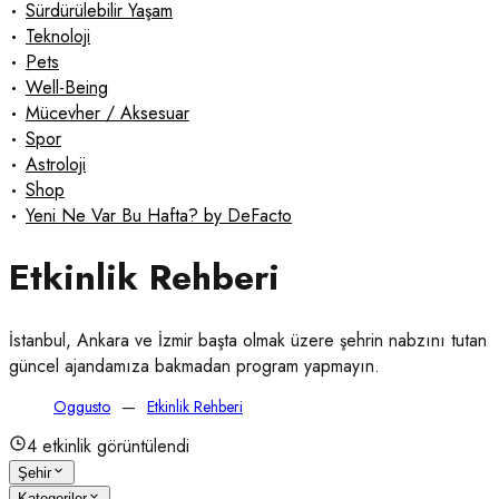
•
Sürdürülebilir Yaşam
•
Teknoloji
•
Pets
•
Well-Being
•
Mücevher / Aksesuar
•
Spor
•
Astroloji
•
Shop
•
Yeni Ne Var Bu Hafta? by DeFacto
Etkinlik Rehberi
İstanbul, Ankara ve İzmir başta olmak üzere şehrin nabzını tutan 
güncel ajandamıza bakmadan program yapmayın.
Oggusto
Etkinlik Rehberi
4
etkinlik görüntülendi
Şehir
Kategoriler