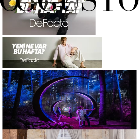
Atölye
Turkcell Platinum Park, İstanbul
1 Ağustos 21:00 - 16 Ağustos 21:00
Astra Lumina Istanbul
Astra Lumina Istanbul, ışık, ses ve doğayı bir araya getiren
etkileyici gece yürüyüşüyle sonbaharın dikkat çeken açık hava
etkinliklerinden biri olarak öne çıkıyor.
SATIN AL
Konser
Adahan DeCamondo Pera