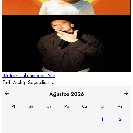
SATIN AL
Konser
KüçükÇiftlik Park
8 Ağustos 21:00
Morad
Morad'ın KüçükÇiftlik Park konseri, uluslararası ve yerli rap
sahnesinin önemli isimlerini aynı gecede buluşturan dikkat çekici
etkinlikler arasında yer alıyor.
SATIN AL
Biletinizi Tükenmeden Alın
Tarih Aralığı Seçebilirsiniz
Ağustos
2026
Pt
Sa
Ça
Pe
Cu
Ct
Pz
1
2