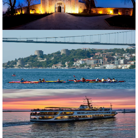
mirasını gece atmosferinde keşfetmek isteyenlere farklı bir
kültür rotası sunuyor.
SATIN AL
Atölye
Istanbul Workshops KANO - Kız Kulesi'nin Karşısı
1 Ağustos 09:00 - 31 Ağustos 09:00
Boğazda Kano Deneyimi
Boğazda Kano Deneyimi, Üsküdar'dan Kız Kulesi'ne uzanan
rehberli rotasıyla İstanbul'u suyun üzerinden keşfetmek
isteyenleri bekliyor.
SATIN AL
Festival
Kadıköy (Eski) iskelesi
8 Ağustos 17:30
Şehir Hatları Mehtap Turu (Her Cumartesi)
Şehir Hatları Mehtap Turu, Boğaz'da canlı müzik eşliğinde
cumartesi akşamlarına özel nostaljik bir vapur yolculuğu sunuyor.
SATIN AL