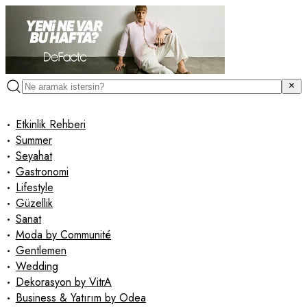
•
Etkinlik Rehberi
•
Summer
•
Seyahat
•
Gastronomi
•
Lifestyle
•
Güzellik
•
Sanat
•
Moda by Communité
•
Gentlemen
•
Wedding
•
Dekorasyon by VitrA
•
Business & Yatırım by Odea