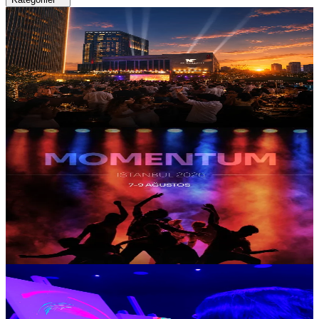
Konser
Jw Marriott Ankara – Açık Hava Bahçe
8 Ağustos 20:00
Açıkhava Diskosu
Açıkhava Diskosu, JW Marriott Ankara'da Türkçe hitler eşliğinde
yaz akşamına eğlenceli bir açık hava partisi katıyor.
SATIN AL
Atölye
MetroCity AVM, Be Health Universe
7 Ağustos 10:00 - 9 Ağustos 10:00
Momentum İstanbul
Momentum İstanbul, hareket, nefes ve toparlanmayı bir araya
getiren kapsamlı programıyla ağustos ayının öne çıkan wellness
etkinliklerinden biri olarak dikkat çekiyor.
SATIN AL
Atölye
İstanbul Diyalog Müzesi, İstanbul
8 Ağustos 14:00
Paint in the Dark – Karanlıkta Resim