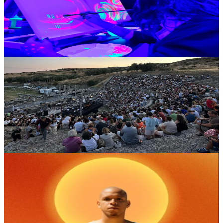
Paint in the Dark, neon ışıklar altında yaratıcılığını özgürce
ortaya koymak ve sanatla farklı bir bağ kurmak isteyenler için
İstanbul'un dikkat çeken atölyeleri arasında yer alıyor.
SATIN AL
Tiyatro
Asklepion Açık Hava Tiyatrosu
7 Ağustos 00:00 - 9 Ağustos 00:00
Bergama Tiyatro Festivali
Bergama Tiyatro Festivali, tarihi mekânlara yayılan çok disiplinli
programıyla yazın en dikkat çeken kültür ve sanat
buluşmalarından biri olarak öne çıkıyor.
SATIN AL
Festival
Before Sunset Beach
2 Ağustos 00:00 - 9 Ağustos 00:00
Before Sunset x More Life
Orange Date, dünya çapında elektronik müzik isimlerini
Çeşme'nin gün batımı atmosferiyle buluşturan yaz sezonunun
öne çıkan etkinlik serilerinden biri olarak dikkat çekiyor.