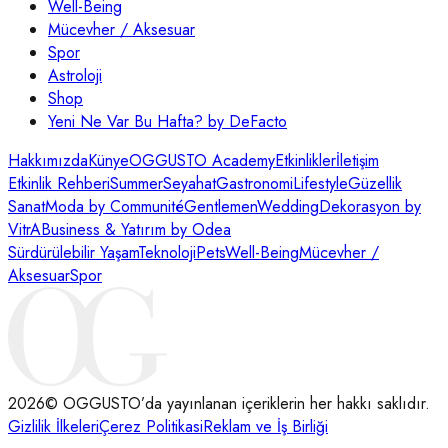
Well-Being
Mücevher / Aksesuar
Spor
Astroloji
Shop
Yeni Ne Var Bu Hafta? by DeFacto
Hakkımızda
Künye
OGGUSTO Academy
Etkinlikler
İletişim
Etkinlik Rehberi
Summer
Seyahat
Gastronomi
Lifestyle
Güzellik
Sanat
Moda by Communité
Gentlemen
Wedding
Dekorasyon by
VitrA
Business & Yatırım by Odea
Sürdürülebilir Yaşam
Teknoloji
Pets
Well-Being
Mücevher /
Aksesuar
Spor
2026
© OGGUSTO’da yayınlanan içeriklerin her hakkı saklıdır.
Gizlilik İlkeleri
Çerez Politikasi
Reklam ve İş Birliği