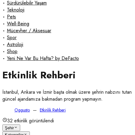
•
Sürdürülebilir Yaşam
•
Teknoloji
•
Pets
•
Well-Being
•
Mücevher / Aksesuar
•
Spor
•
Astroloji
•
Shop
•
Yeni Ne Var Bu Hafta? by DeFacto
Etkinlik Rehberi
İstanbul, Ankara ve İzmir başta olmak üzere şehrin nabzını tutan 
güncel ajandamıza bakmadan program yapmayın.
Oggusto
Etkinlik Rehberi
32
etkinlik görüntülendi
Şehir
Kategoriler