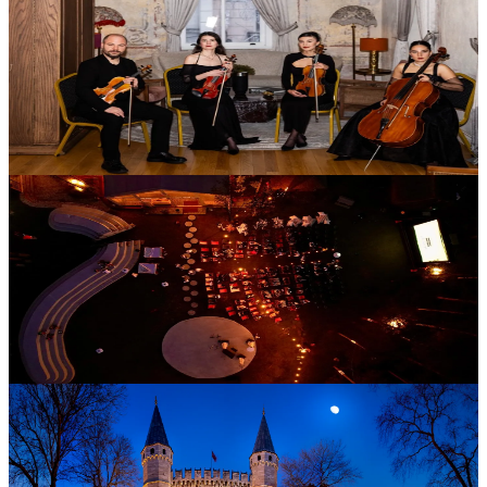
8 Ağustos 17:00
Nocturne at DeCamondo
Nocturne at DeCamondo, Bosphorus String Quartet'ın canlı
performansını Adahan DeCamondo Pera'nın tarihi atmosferinde
buluşturan düzenli müzik geceleri arasında yer alıyor.
SATIN AL
Sinema
Collective Kemer
8 Ağustos 21:00
Collective Kemer Açık Hava Sineması
Collective Kemer Açık Hava Sineması, ormanın doğal
atmosferinde klasik ve sevilen filmlerden oluşan seçkisiyle yaz
boyunca sinemaseverleri bekliyor.
SATIN AL
Atölye
Antonina Turizm
8 Ağustos 17:30
Topkapı Sarayı Gece Turu
Topkapı Sarayı Gece Turu, uzman rehberler eşliğinde Osmanlı