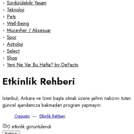
•
Sürdürülebilir Yaşam
•
Teknoloji
•
Pets
•
Well-Being
•
Mücevher / Aksesuar
•
Spor
•
Astroloji
•
Select
•
Shop
•
Yeni Ne Var Bu Hafta? by DeFacto
Etkinlik Rehberi
İstanbul, Ankara ve İzmir başta olmak üzere şehrin nabzını tutan 
güncel ajandamıza bakmadan program yapmayın.
Oggusto
Etkinlik Rehberi
0
etkinlik görüntülendi
Şehir