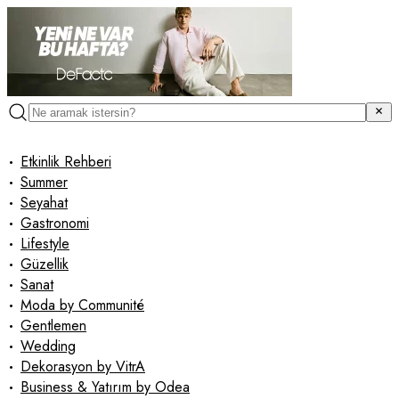
•
Etkinlik Rehberi
•
Summer
•
Seyahat
•
Gastronomi
•
Lifestyle
•
Güzellik
•
Sanat
•
Moda by Communité
•
Gentlemen
•
Wedding
•
Dekorasyon by VitrA
•
Business & Yatırım by Odea