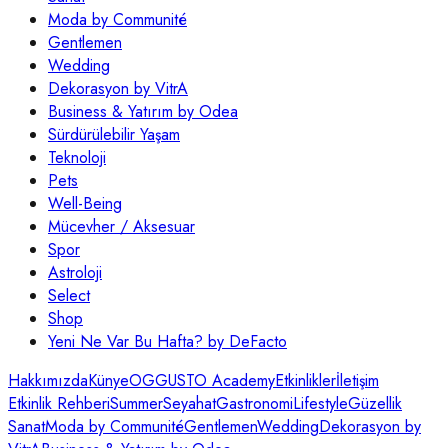
Moda by Communité
Gentlemen
Wedding
Dekorasyon by VitrA
Business & Yatırım by Odea
Sürdürülebilir Yaşam
Teknoloji
Pets
Well-Being
Mücevher / Aksesuar
Spor
Astroloji
Select
Shop
Yeni Ne Var Bu Hafta? by DeFacto
Hakkımızda
Künye
OGGUSTO Academy
Etkinlikler
İletişim
Etkinlik Rehberi
Summer
Seyahat
Gastronomi
Lifestyle
Güzellik
Sanat
Moda by Communité
Gentlemen
Wedding
Dekorasyon by